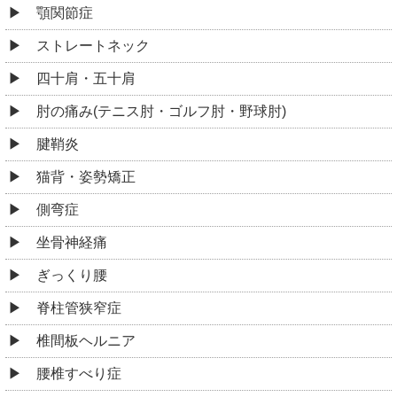
顎関節症
ストレートネック
四十肩・五十肩
肘の痛み(テニス肘・ゴルフ肘・野球肘)
腱鞘炎
猫背・姿勢矯正
側弯症
坐骨神経痛
ぎっくり腰
脊柱管狭窄症
椎間板ヘルニア
腰椎すべり症