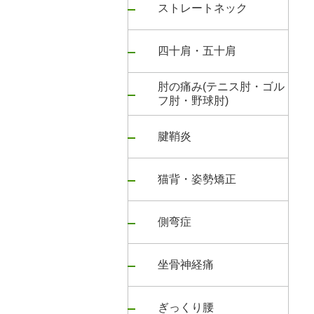
ストレートネック
四十肩・五十肩
肘の痛み(テニス肘・ゴル
フ肘・野球肘)
腱鞘炎
猫背・姿勢矯正
側弯症
坐骨神経痛
ぎっくり腰