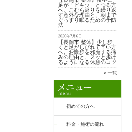
【長岡市 整体】夜中に
足が「ピキッ」とつる方
へ。こむら返りを繰り返
す意外な理由と、朝まで
ぐっすり眠るための予防
法
2026年7月6日
【長岡市 整体】少し歩
くと足がしびれて辛い方
へ。お散歩を邪魔する痛
みの理由と、スッと歩け
るようになる休憩のコツ
一覧
初めての方へ
料金・施術の流れ