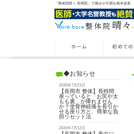
「整体院晴々 長岡院」で痛みや不調を根本改善
◆お知らせ
2026年7月21日
【長岡市 整体】長時間
座っていると「お尻や太
もも裏」が痺れません
か？坐骨神経痛を長引か
せる座り方と、簡単な負
担リセット法
2026年7月12日