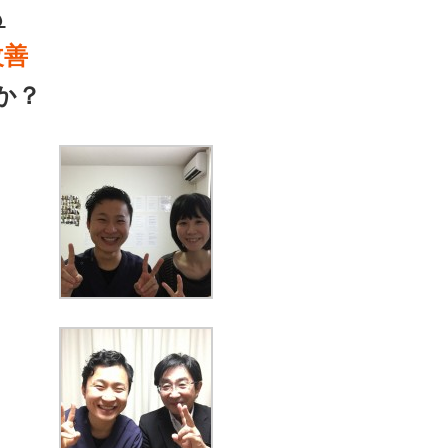
も
改善
か？