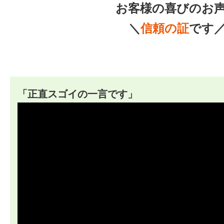
お客様の喜びのお
＼
信頼の証
です
「正直スゴイの一言です」