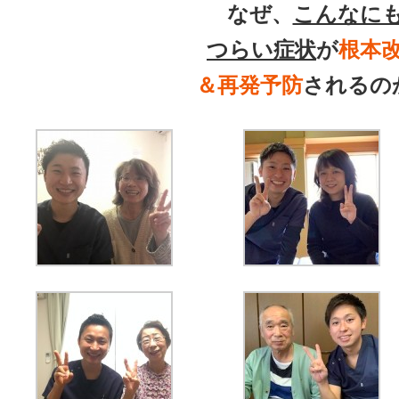
なぜ、
こんなに
つらい症状
が
根本
＆再発予防
されるの