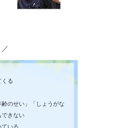
？／
てくる
年齢のせい」「しょうがな
もできない
いている