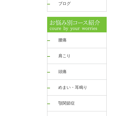
ブログ
腰痛
肩こり
頭痛
めまい・耳鳴り
顎関節症