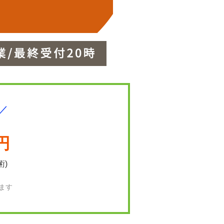
／
円
術)
ます