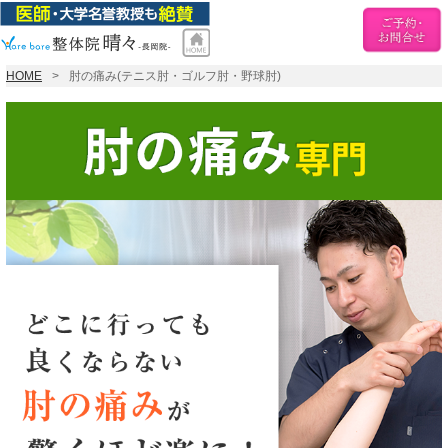
HOME
肘の痛み(テニス肘・ゴルフ肘・野球肘)