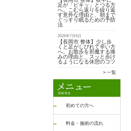
【長岡市 整体】夜中に
足が「ピキッ」とつる方
へ。こむら返りを繰り返
す意外な理由と、朝まで
ぐっすり眠るための予防
法
2026年7月6日
【長岡市 整体】少し歩
くと足がしびれて辛い方
へ。お散歩を邪魔する痛
みの理由と、スッと歩け
るようになる休憩のコツ
一覧
初めての方へ
料金・施術の流れ