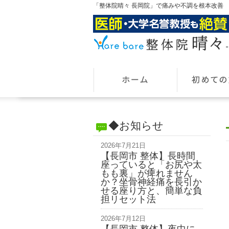
「整体院晴々 長岡院」で痛みや不調を根本改善
◆お知らせ
2026年7月21日
【長岡市 整体】長時間
座っていると「お尻や太
もも裏」が痺れません
か？坐骨神経痛を長引か
せる座り方と、簡単な負
担リセット法
2026年7月12日