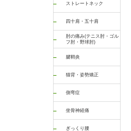
ストレートネック
四十肩・五十肩
肘の痛み(テニス肘・ゴル
フ肘・野球肘)
腱鞘炎
猫背・姿勢矯正
側弯症
坐骨神経痛
ぎっくり腰