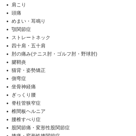
肩こり
頭痛
めまい・耳鳴り
顎関節症
ストレートネック
四十肩・五十肩
肘の痛み(テニス肘・ゴルフ肘・野球肘)
腱鞘炎
猫背・姿勢矯正
側弯症
坐骨神経痛
ぎっくり腰
脊柱管狭窄症
椎間板ヘルニア
腰椎すべり症
股関節痛・変形性股関節症
膝痛・変形性膝関節症