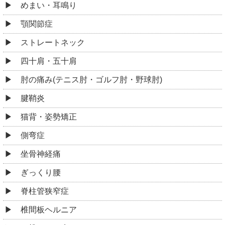
めまい・耳鳴り
顎関節症
ストレートネック
四十肩・五十肩
肘の痛み(テニス肘・ゴルフ肘・野球肘)
腱鞘炎
猫背・姿勢矯正
側弯症
坐骨神経痛
ぎっくり腰
脊柱管狭窄症
椎間板ヘルニア